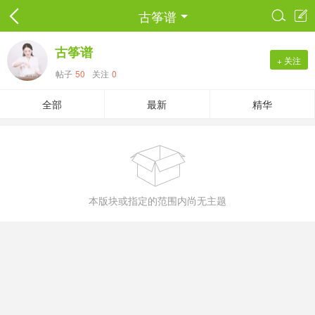
古筝谱


古筝谱
+ 关注
帖子
50
关注
0
全部
最新
精华

本版块或指定的范围内尚无主题