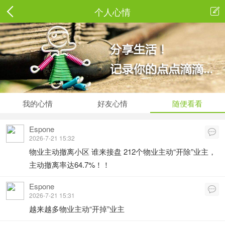
个人心情

我的心情
好友心情
随便看看
Espone

2026-7-21 15:32
物业主动撤离小区 谁来接盘 212个物业主动“开除”业主，
主动撤离率达64.7%！！
Espone

2026-7-21 15:31
越来越多物业主动“开掉”业主