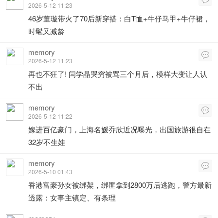
2026-5-12 11:23
46岁董璇带火了70后新穿搭：白T恤+牛仔马甲+牛仔裙，
时髦又减龄
memory

2026-5-12 11:23
再也不狂了! 闫学晶哭穷被骂三个月后，模样大变让人认
不出
memory

2026-5-12 11:22
嫁进百亿豪门，上海名媛乔欣近况曝光，出国旅游很自在
32岁不生娃
memory

2026-5-10 01:43
香港富豪孙女被绑架，绑匪拿到2800万后逃跑，警方最新
透露：女事主镇定、有条理