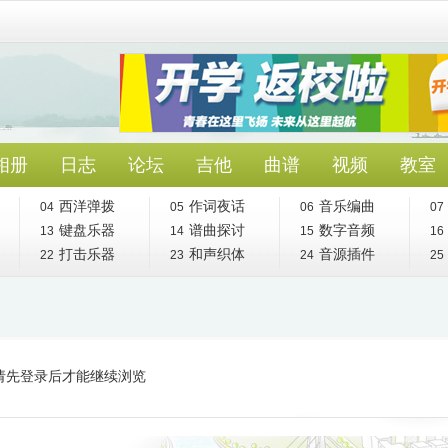
相册
日志
论坛
吉他
曲谱
视频
教室
西洋弹拨
作词夜话
音乐编曲
04
05
06
07
键盘乐器
谱曲探讨
数字音频
13
14
15
16
打击乐器
和声织体
音源插件
22
23
24
25
请先登录后才能继续浏览