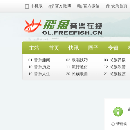
手机版
官方微博
官方微信
设为首页
主站
首页
快讯
圈子
专辑
音乐趣闻
歌唱技巧
民族弹拨
01
02
03
音乐历史
流行通俗
民族吹管
10
11
12
音乐人生
民族歌曲
民族拉弦
19
20
21
请稍候...