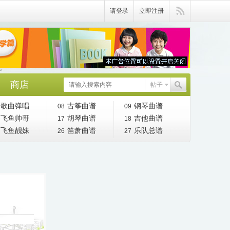
请登录
立即注册
商店
帖子
歌曲弹唱
古筝曲谱
钢琴曲谱
08
09
飞鱼帅哥
胡琴曲谱
吉他曲谱
17
18
飞鱼靓妹
笛萧曲谱
乐队总谱
26
27