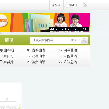
请登录
立即注册
商店
帖子
歌曲弹唱
古筝曲谱
钢琴曲谱
08
09
飞鱼帅哥
胡琴曲谱
吉他曲谱
17
18
飞鱼靓妹
笛萧曲谱
乐队总谱
26
27