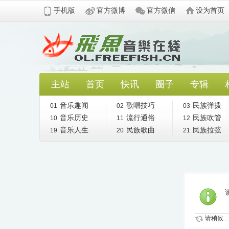
手机版
官方微博
官方微信
设为首页
主站
首页
快讯
圈子
专辑
音乐趣闻
歌唱技巧
民族弹拨
01
02
03
音乐历史
流行通俗
民族吹管
10
11
12
音乐人生
民族歌曲
民族拉弦
19
20
21
请稍候...