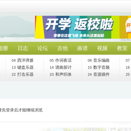
相册
日志
论坛
吉他
曲谱
视频
教室
西洋弹拨
作词夜话
音乐编曲
04
05
06
07
键盘乐器
谱曲探讨
数字音频
13
14
15
16
打击乐器
和声织体
音源插件
22
23
24
25
请先登录后才能继续浏览