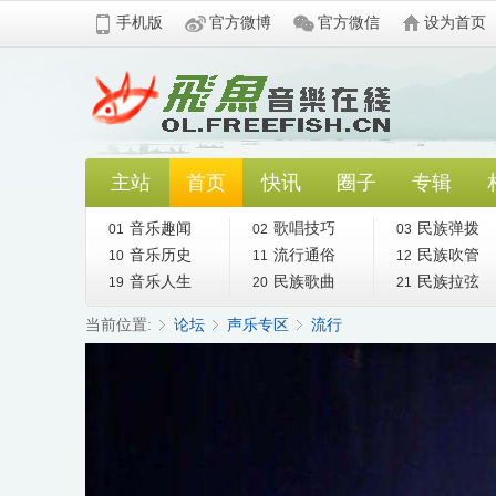
手机版
官方微博
官方微信
设为首页
主站
首页
快讯
圈子
专辑
音乐趣闻
歌唱技巧
民族弹拨
01
02
03
音乐历史
流行通俗
民族吹管
10
11
12
音乐人生
民族歌曲
民族拉弦
19
20
21
当前位置:
论坛
声乐专区
流行
»
›
›