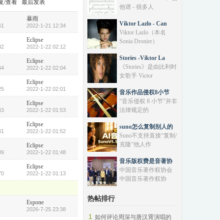
复/查看
最后发表
他谱 - 很多人
暴雨
Viktor Lazlo - Can
61
2022-1-21 12:34
Viktor Lazlo‌（本名
Eclipse
Sonia Dronier）
32
2022-1-22 02:12
Stories -Viktor La
Eclipse
《Stories》是由‌比利时
44
2022-1-22 02:04
女歌手 Victor
Eclipse
25
2022-1-22 02:01
音乐作品侵权8小节
“音乐侵权 8 小节”‌并非
Eclipse
法律规定的
43
2022-1-22 01:53
Eclipse
suno怎么复制别人的
81
2022-1-22 01:52
Suno‌不支持直接“复制/
克隆”他人作
Eclipse
89
2022-1-22 01:48
音乐版权费是音著协
Eclipse
中国音乐著作权协会
70
2022-1-22 01:13
中国音乐著作权协
热帖排行
Espone
2026-7-25 23:38
1
如何评论周深与唐汉霄演唱的