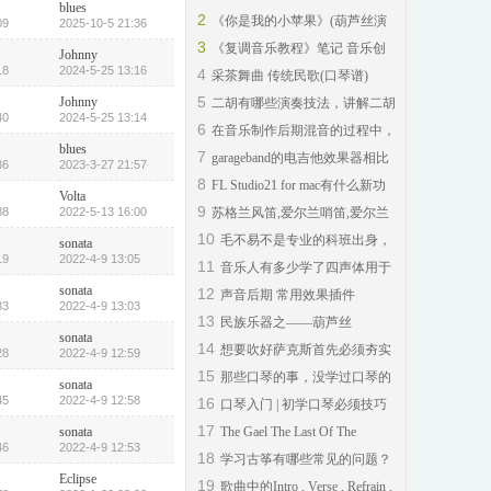
blues
《末日飞船》？
2
《你是我的小苹果》(葫芦丝演
09
2025-10-5 21:36
奏)
3
《复调音乐教程》笔记 音乐创
Johnny
作基础课程
18
2024-5-25 13:16
4
采茶舞曲 传统民歌(口琴谱)
5
Johnny
二胡有哪些演奏技法，讲解二胡
40
2024-5-25 13:14
的基本演奏技
6
在音乐制作后期混音的过程中，
blues
硬件效果器相
7
garageband的电吉他效果器相比
36
2023-3-27 21:57
单块或综合效
8
FL Studio21 for mac有什么新功
Volta
能详情,2023
9
88
2022-5-13 16:00
苏格兰风笛,爱尔兰哨笛,爱尔兰
肘风笛三者有
10
毛不易不是专业的科班出身，
sonata
19
2022-4-9 13:05
现在红了，为什
11
音乐人有多少学了四声体用于
作曲呢？
sonata
12
声音后期 常用效果插件
33
2022-4-9 13:03
（VST）介绍
13
民族乐器之——葫芦丝
sonata
14
想要吹好萨克斯首先必须夯实
28
2022-4-9 12:59
基础练习打好基
15
那些口琴的事，没学过口琴的
sonata
人可能不会知道
45
2022-4-9 12:58
16
口琴入门 | 初学口琴必须技巧
—单音
17
sonata
The Gael The Last Of The
46
2022-4-9 12:53
Mohicans Violin
18
学习古筝有哪些常见的问题？
Eclipse
19
歌曲中的Intro , Verse , Refrain ,