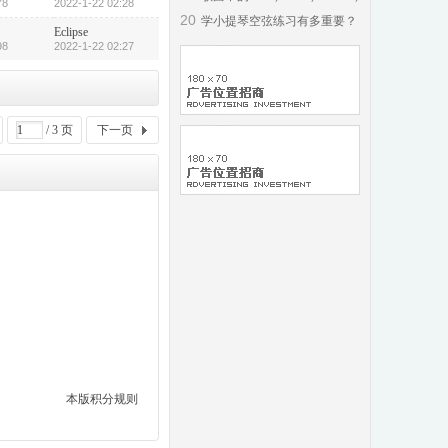
78
2022-1-22 02:28
Chorus
20
学小提琴空弦练习有多重要？
Eclipse
答案很惊人
98
2022-1-22 02:27
/ 3 页
下一页
本版积分规则