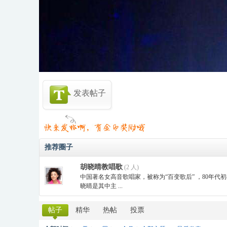
发表帖子
推荐圈子
胡晓晴教唱歌
(2 人)
中国著名女高音歌唱家，被称为“百变歌后” ，80年
晓晴是其中主 ...
帖子
精华
热帖
投票
◆