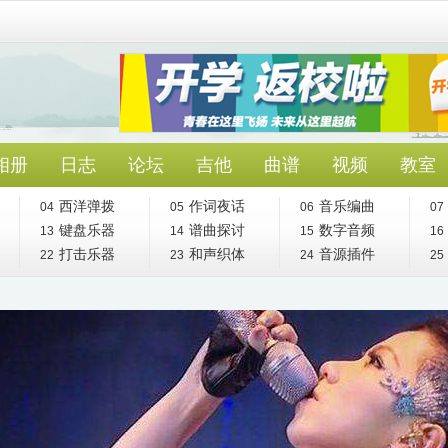
相册
日志
论坛
吉他
曲谱
视频
教室
西洋弹拨
作词夜话
音乐编曲
04
05
06
07
键盘乐器
谱曲探讨
数字音频
13
14
15
16
打击乐器
和声织体
音源插件
22
23
24
25