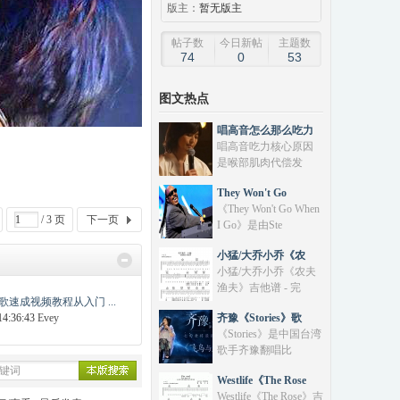
版主：
暂无版主
帖子数
今日新帖
主题数
74
0
53
图文热点
唱高音怎么那么吃力
唱高音吃力核心原因
是‌喉部肌肉代偿发
They Won't Go
《They Won't Go When
/ 3 页
下一页
I Go》是由‌Ste
小猛/大乔小乔《农
小猛/大乔小乔《农夫
渔夫》吉他谱 - 完
速成视频教程从入门 ...
14:36:43
Evey
齐豫《Stories》歌
《Stories》是中国台湾
歌手齐豫翻唱比
Westlife《The Rose
Westlife《The Rose》吉