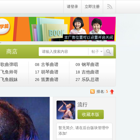
请登录
立即注册
商店
帖子
歌曲弹唱
古筝曲谱
钢琴曲谱
08
09
飞鱼帅哥
胡琴曲谱
吉他曲谱
17
18
飞鱼靓妹
笛萧曲谱
乐队总谱
26
27
排名:
5
流行
收藏本版
◆
◆
暂无简介, 请在后台版块管理中
添加!