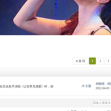
返 回
1
2
3
胡晓晴：唱歌
26 主题
代初在百名歌手演唱《让世界充满爱》时，胡
2022-04-01 