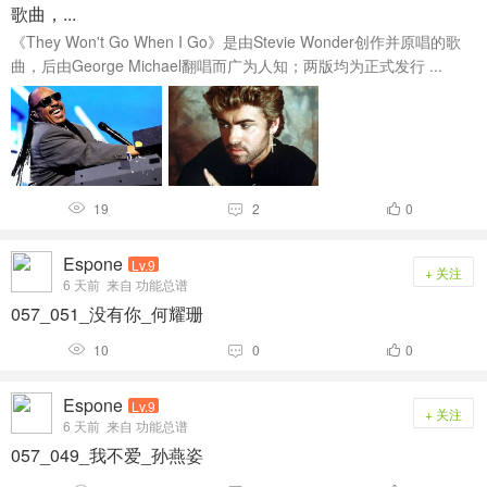
歌曲，...
《They Won't Go When I Go》是由‌Stevie Wonder‌创作并原唱的歌
曲，后由‌George Michael‌翻唱而广为人知；两版均为正式发行 ...
19
2
0



Espone
Lv.9
+ 关注
6 天前
来自 功能总谱
057_051_没有你_何耀珊
10
0
0



Espone
Lv.9
+ 关注
6 天前
来自 功能总谱
057_049_我不爱_孙燕姿