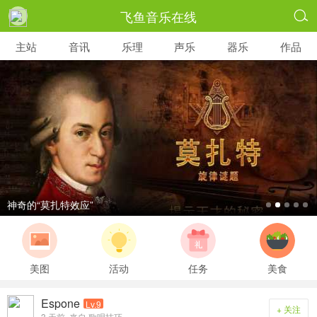
飞鱼音乐在线

主站
音讯
乐理
声乐
器乐
作品
神奇的“莫扎特效应”
美图
活动
任务
美食
Espone
Lv.9
+ 关注
3 天前
来自 歌唱技巧