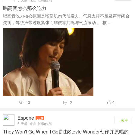
唱高音怎么那么吃力
唱高音吃力核心原因是‌喉部肌肉代偿发力、气息支撑不足及声带闭合
失衡‌，导致声带过度紧张而非依靠共鸣与气流振动 。‌‌ 核 ...
13
2
0



Espone
Lv.9
+ 关注
6 天前
来自 触动作品
They Won't Go When I Go是由‌Stevie Wonder‌创作并原唱的