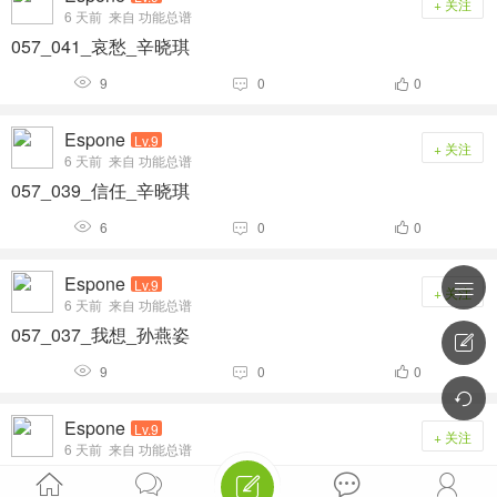
+ 关注
6 天前
来自 功能总谱
057_041_哀愁_辛晓琪
9
0
0



Espone
Lv.9
+ 关注
6 天前
来自 功能总谱
057_039_信任_辛晓琪
6
0
0



Espone
Lv.9

+ 关注
6 天前
来自 功能总谱
057_037_我想_孙燕姿

9
0
0




Espone
Lv.9
+ 关注
6 天前
来自 功能总谱
057_035_你来_陶晶莹




