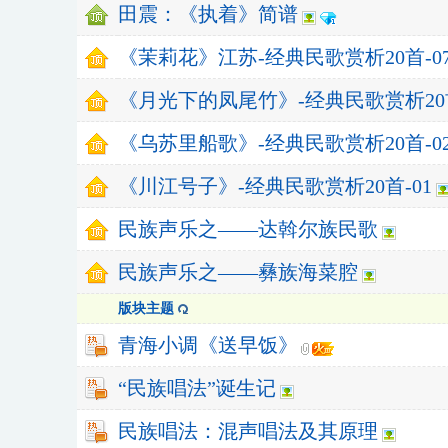
田震：《执着》简谱
《茉莉花》江苏-经典民歌赏析20首-0
《月光下的凤尾竹》-经典民歌赏析20首
《乌苏里船歌》-经典民歌赏析20首-0
《川江号子》-经典民歌赏析20首-01
民族声乐之——达斡尔族民歌
民族声乐之——彝族海菜腔
版块主题
青海小调《送早饭》
“民族唱法”诞生记
民族唱法：混声唱法及其原理