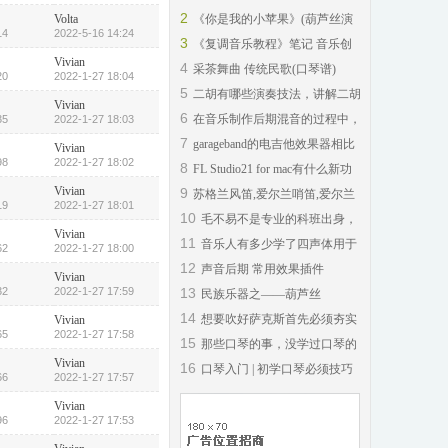
《末日飞船》？
2
Volta
《你是我的小苹果》(葫芦丝演
14
2022-5-16 14:24
奏)
3
《复调音乐教程》笔记 音乐创
Vivian
作基础课程
4
采茶舞曲 传统民歌(口琴谱)
20
2022-1-27 18:04
5
二胡有哪些演奏技法，讲解二胡
Vivian
的基本演奏技
6
在音乐制作后期混音的过程中，
35
2022-1-27 18:03
硬件效果器相
7
garageband的电吉他效果器相比
Vivian
98
2022-1-27 18:02
单块或综合效
8
FL Studio21 for mac有什么新功
能详情,2023
Vivian
9
苏格兰风笛,爱尔兰哨笛,爱尔兰
19
2022-1-27 18:01
肘风笛三者有
10
毛不易不是专业的科班出身，
Vivian
现在红了，为什
11
音乐人有多少学了四声体用于
62
2022-1-27 18:00
作曲呢？
12
声音后期 常用效果插件
Vivian
（VST）介绍
32
2022-1-27 17:59
13
民族乐器之——葫芦丝
14
想要吹好萨克斯首先必须夯实
Vivian
65
2022-1-27 17:58
基础练习打好基
15
那些口琴的事，没学过口琴的
Vivian
人可能不会知道
16
口琴入门 | 初学口琴必须技巧
66
2022-1-27 17:57
—单音
Vivian
96
2022-1-27 17:53