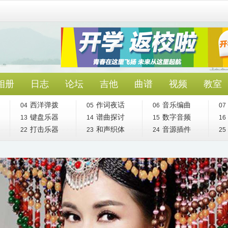
相册
日志
论坛
吉他
曲谱
视频
教室
西洋弹拨
作词夜话
音乐编曲
04
05
06
07
键盘乐器
谱曲探讨
数字音频
13
14
15
16
打击乐器
和声织体
音源插件
22
23
24
25