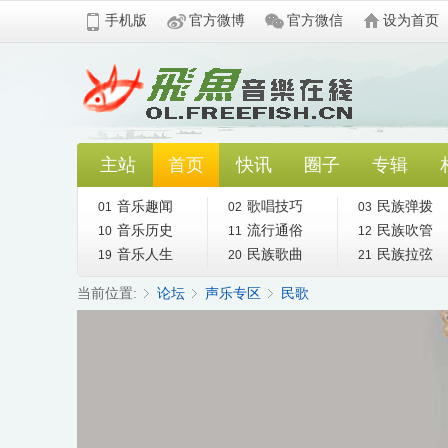
手机版
官方微博
官方微信
设为首页
主站
首页
快讯
圈子
专辑
音乐趣闻
歌唱技巧
民族弹拨
01
02
03
音乐历史
流行通俗
民族吹管
10
11
12
音乐人生
民族歌曲
民族拉弦
19
20
21
当前位置:
论坛
声乐专区
民歌
»
›
›