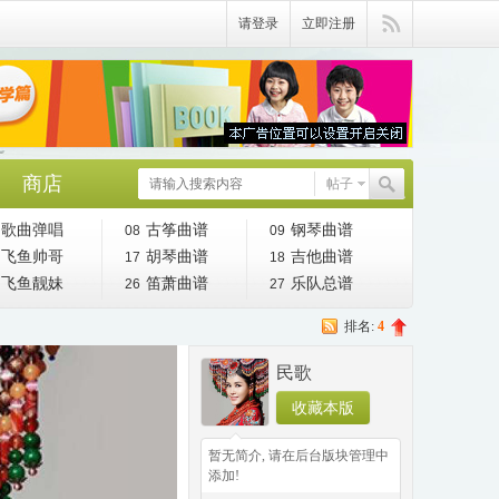
请登录
立即注册
商店
帖子
歌曲弹唱
古筝曲谱
钢琴曲谱
08
09
飞鱼帅哥
胡琴曲谱
吉他曲谱
17
18
飞鱼靓妹
笛萧曲谱
乐队总谱
26
27
排名:
4
民歌
收藏本版
◆
◆
暂无简介, 请在后台版块管理中
添加!