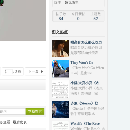
版主：
暂无版主
帖子数
今日新帖
主题数
84
0
52
图文热点
唱高音怎么那么吃力
唱高音吃力核心原因
是‌喉部肌肉代偿发
They Won't Go
《They Won't Go When
/ 3 页
下一页
I Go》是由‌Ste
小猛/大乔小乔《农
小猛/大乔小乔《农夫
渔夫》吉他谱 - 完
齐豫《Stories》歌
《Stories》是中国台湾
歌手齐豫翻唱比
复/查看
最后发表
Westlife《The Rose
Westlife《The Rose》吉