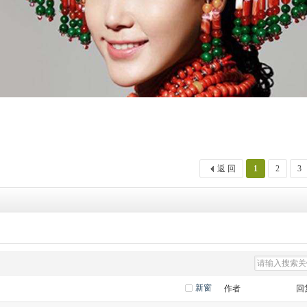
返 回
1
2
3
新窗
作者
回