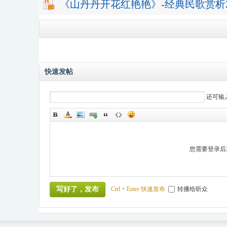
《山丹丹开花红艳艳》-经典民歌赏析20
快速发帖
还可输
您需要登录后
Ctrl + Enter 快速发布
转播给听众
写好了，发布