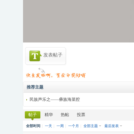
发表帖子
推荐主题
民族声乐之——彝族海菜腔
帖子
精华
热帖
投票
◆
全部时间
|
一天
|
一周
|
一个月
|
全部主题
最后发表